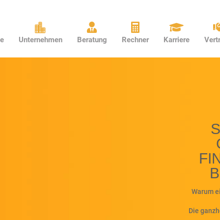




e
Unternehmen
Beratung
Rechner
Karriere
Vert
S
FI
B
Warum ei
Die ganzh