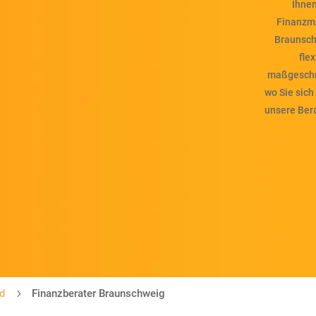
Ihnen
Finanzma
Braunsch
fle
maßgeschne
wo Sie sich
unsere Bera
nd
5
Finanzberater Braunschweig