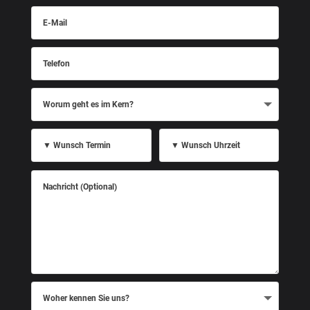
E-
Mail
Telefon
Worum
geht
es
im
Kern?
▼
▼
Wunsch
Wunsch
Termin
Uhrzeit
Nachricht
(Optional)
Woher
kennen
Sie