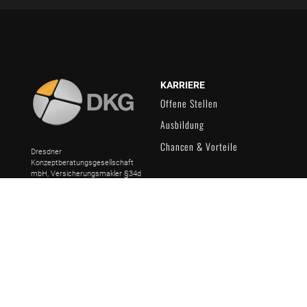
KARRIERE
Offene Stellen
Ausbildung
Chancen & Vorteile
Dresdner
Konzeptberatungsgesellschaft
mbH, Versicherungsmakler §34d
GewO, Finanzanlagenvermittler
§34f GewO, IHK Dresden
Instagram
Facebook
YouTube
LinkedIn
ÜBER UNS
BERATUNG
Das Konzept
Versicherungen