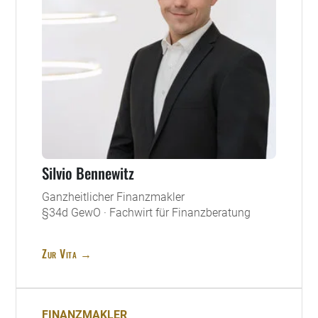
Silvio Bennewitz
Ganzheitlicher Finanzmakler
§34d GewO · Fachwirt für Finanzberatung
Zur Vita →
FINANZMAKLER