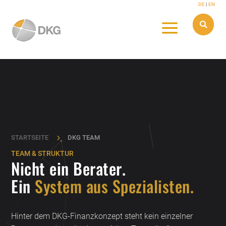
Skip
DE
|
EN
to
content
a

5
STARTSEITE
DKG TEAM
TEAM & STRUKTUR
Nicht ein Berater.
Ein
System aus Spezialisten.
Hinter dem DKG-Finanzkonzept steht kein einzelner