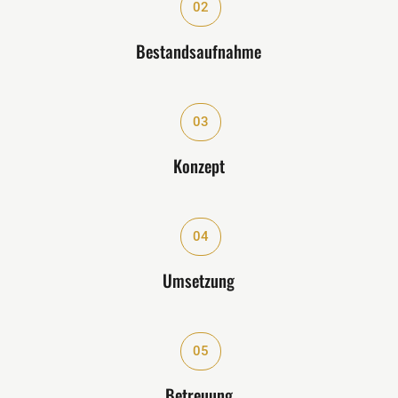
02
Bestandsaufnahme
"
03
Konzept
"
04
Umsetzung
"
05
Betreuung