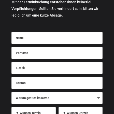
Mit der Terminbuchung entstehen Ihnen keinerlei
Verpflichtungen. Sollten Sie verhindert sein, bitten wir
lediglich um eine kurze Absage.
Name
Vorname
E-
Mail
Telefon
Worum
geht
es
im
Kern?
▼
▼
Wunsch
Wunsch