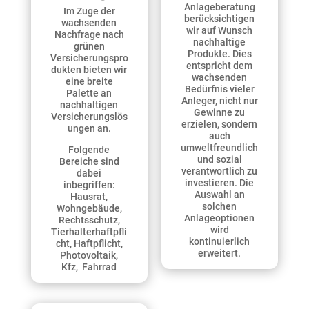
Anlageberatung
Im Zuge der
berücksichtigen
wachsenden
wir auf Wunsch
Nachfrage nach
nachhaltige
grünen
Produkte. Dies
Versicherungspro
entspricht dem
dukten bieten wir
wachsenden
eine breite
Bedürfnis vieler
Palette an
Anleger, nicht nur
nachhaltigen
Gewinne zu
Versicherungslös
erzielen, sondern
ungen an.
auch
umweltfreundlich
Folgende
und sozial
Bereiche sind
verantwortlich zu
dabei
investieren. Die
inbegriffen:
Auswahl an
Hausrat,
solchen
Wohngebäude,
Anlageoptionen
Rechtsschutz,
wird
Tierhalterhaftpfli
kontinuierlich
cht, Haft­pflicht,
erweitert.
Photovoltaik,
Kfz, Fahrrad