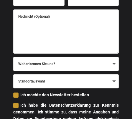
Termin
Uhrzeit
Nachricht
(Optional)
Woher
kennen
Sie
uns?
Standortauswahl
Ich möchte den Newsletter bestellen
Ich habe die Datenschutzerklärung zur Kenntnis
genommen. Ich stimme zu, dass meine Angaben und
Daten zur Beantwortung meiner Anfrage elektronisch
erhoben und gespeichert werden. Mir ist bekannt, dass