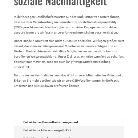
soziale Nachhaltigkeit
In der heutigen Gesellschaft erwarten Kunden und Partner von Unternehmen,
dass sie ihrer Verantwortung im Sinne der Corporate Social Responsibility
(CSR) gerecht werden. Nachhaltigkeit und soziales Engagement sind dabei
zentrale Werte, die wir fest in unserer Unternehmenskultur verankert haben.
Unser Handeln orientiert sich nicht nur an Renditezielen. Wir legen großen Wert
darauf, die sozialen Belange unserer Mitarbeiter zu berücksichtigen und zu
fördern. Deshalb bieten wir vielfältige Möglichkeiten zur persönlichen und
beruflichen Weiterentwicklung. Unser Ziel ist es, ein Arbeitsumfeld zu schaffen,
das nicht nur motiviert, sondern auch langfristige Mitarbeiterbindung
unterstützt.
Bei uns stehen Nachhaltigkeit und das Wohl unserer Mitarbeiter im Mittelpunkt.
Erfahren Sie mehr darüber, wie wir unsere CSR-Verpflichtungen in die Praxis
umsetzen und wie Sie davon profitieren können.
Betriebliches Gesundheitsmanagement
Betriebliche Altersvorsorge (bAV)