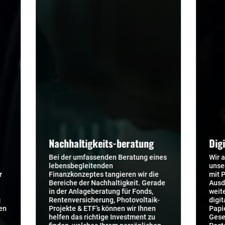
chhaltigkeits-beratung
Digitalisierung
 der umfassenden Beratung eines
Wir arbeiten bei der Pr
ensbegleitenden
unserer Arbeitsweise a
anzkonzeptes tangieren wir die
mit Powerpoint, anstatt
eiche der Nachhaltigkeit. Gerade
Ausdrucke oder Handout
der Anlageberatung für Fonds,
weiteren Arbeitsschritt
tenversicherung, Photovoltaik-
digitalen Antragsstrec
jekte & ETF’s können wir Ihnen
Papierkram und selbst 
fen das richtige Investment zu
Gesellschafts- und