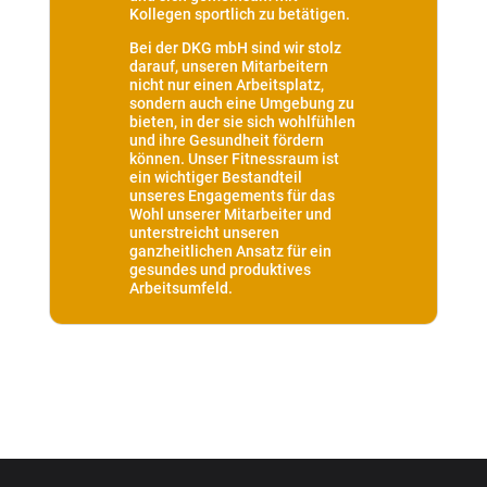
Kollegen sportlich zu betätigen.
Bei der DKG mbH sind wir stolz
darauf, unseren Mitarbeitern
nicht nur einen Arbeitsplatz,
sondern auch eine Umgebung zu
bieten, in der sie sich wohlfühlen
und ihre Gesundheit fördern
können. Unser Fitnessraum ist
ein wichtiger Bestandteil
unseres Engagements für das
Wohl unserer Mitarbeiter und
unterstreicht unseren
ganzheitlichen Ansatz für ein
gesundes und produktives
Arbeitsumfeld.