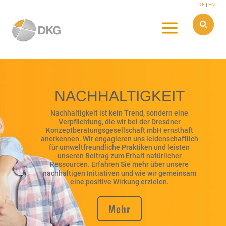
Skip
DE
|
EN
to
content
a

NACHHALTIGKEIT
Nachhaltigkeit ist kein Trend, sondern eine
Verpflichtung, die wir bei der Dresdner
Konzeptberatungsgesellschaft mbH ernsthaft
anerkennen. Wir engagieren uns leidenschaftlich
für umweltfreundliche Praktiken und leisten
unseren Beitrag zum Erhalt natürlicher
Ressourcen. Erfahren Sie mehr über unsere
nachhaltigen Initiativen und wie wir gemeinsam
eine positive Wirkung erzielen.
Mehr