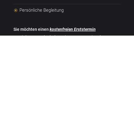
Persönliche Begleitung
\
Sie möchten einen
kostenfreien Erststermin
vereinbaren? Oder haben Sie Fragen zu einzelnen
Produkten bzw. Dienstleistungen? Dann kontaktieren
Sie uns gern.
Mit der Terminbuchung entstehen Ihnen keinerlei
Verpflichtungen. Sollten Sie verhindert sein, bitten wir
lediglich um eine kurze Absage.
Name
Vorname