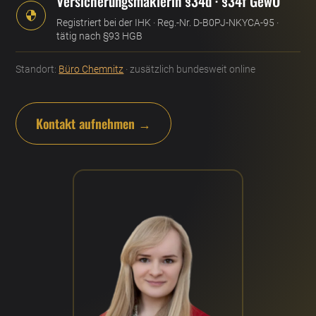
Versicherungsmaklerin §34d · §34f GewO

Registriert bei der IHK · Reg.-Nr. D-B0PJ-NKYCA-95 ·
tätig nach §93 HGB
Standort:
Büro Chemnitz
· zusätzlich bundesweit online
Kontakt aufnehmen →