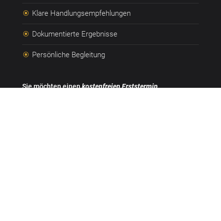
Klare Handlungsempfehlungen
\
Dokumentierte Ergebnisse
\
Persönliche Begleitung
\
Sie möchten einen
kostenfreien Erststermin
vereinbaren? Oder haben Sie Fragen zu einzelnen
Produkten bzw. Dienstleistungen? Dann kontaktieren
Sie uns gern.
Mit der Terminbuchung entstehen Ihnen keinerlei
Verpflichtungen. Sollten Sie verhindert sein, bitten wir
lediglich um eine kurze Absage.
Name