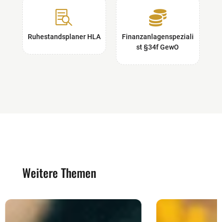


Ruhestandsplaner HLA
Finanzanlagenspeziali
st §34f GewO
Weitere Themen