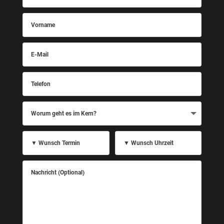
Vorname
E-
Mail
Telefon
Worum
geht
es
im
Kern?
▼
▼
Wunsch
Wunsch
Termin
Uhrzeit
Nachricht
(Optional)