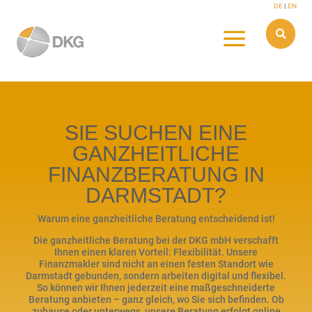
Skip
DE
|
EN
to
content
a

SIE SUCHEN EINE
GANZHEITLICHE
FINANZBERATUNG IN
DARMSTADT?
Warum eine ganzheitliche Beratung entscheidend ist!
Die ganzheitliche Beratung bei der DKG mbH verschafft
Ihnen einen klaren Vorteil: Flexibilität. Unsere
Finanzmakler sind nicht an einen festen Standort wie
Darmstadt gebunden, sondern arbeiten digital und flexibel.
So können wir Ihnen jederzeit eine maßgeschneiderte
Beratung anbieten – ganz gleich, wo Sie sich befinden. Ob
zuhause oder unterwegs, unsere Beratung erfolgt online