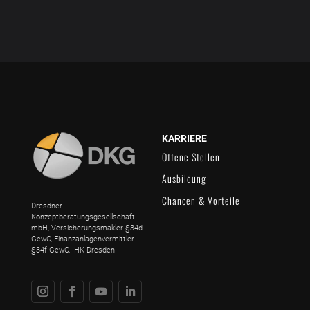
KARRIERE
Offene Stellen
Ausbildung
Chancen & Vorteile
Dresdner
Konzeptberatungsgesellschaft
mbH, Versicherungsmakler §34d
GewO, Finanzanlagenvermittler
§34f GewO, IHK Dresden
Instagram
Facebook
YouTube
LinkedIn