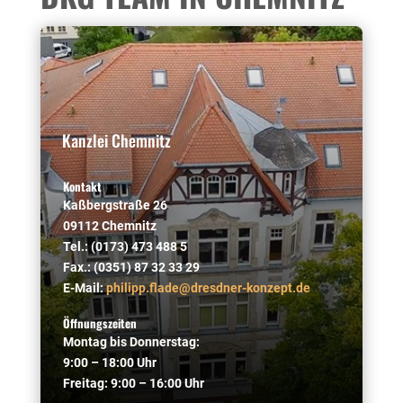
Kanzlei Chemnitz
Kontakt
Kaßbergstraße 26
09112 Chemnitz
Tel.: (0173) 473 488 5
Fax.: (0351) 87 32 33 29
E-Mail:
philipp.flade@dresdner-konzept.de
Öffnungszeiten
Montag bis Donnerstag:
9:00 – 18:00 Uhr
Freitag: 9:00 – 16:00 Uhr