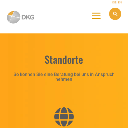
Skip
DE
|
EN
to
content
a

Standorte
So können Sie eine Beratung bei uns in Anspruch
nehmen
