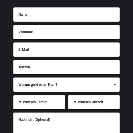
Name
Vorname
E-
Mail
Telefon
Worum
geht
es
im
Kern?
▼
▼
Wunsch
Wunsch
Termin
Uhrzeit
Nachricht
(Optional)