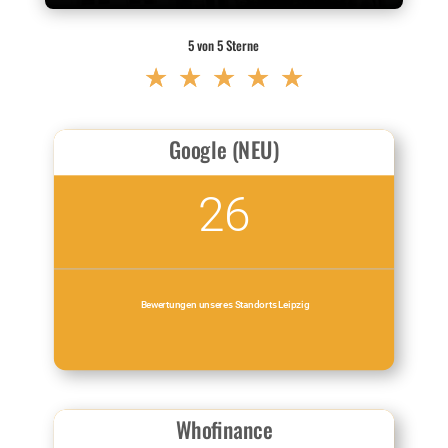
5 von 5 Sterne
☆
☆
☆
☆
☆
Google (NEU)
26
Bewertungen unseres Standorts Leipzig
Whofinance